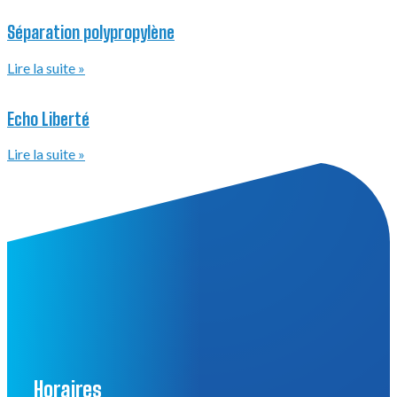
420 Rue Magellan
ZAE KÉRIEL – PENHOAT
29800 PLOUEDERN
Tél:
+33(0)2 98 85 12 29
Suivez-nous :
Mentions légales
RGPD
Réalisation :
Anaximandre